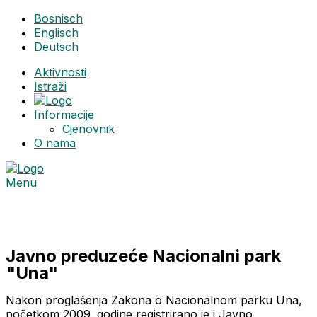
Bosnisch
Englisch
Deutsch
Aktivnosti
Istraži
Informacije
Cjenovnik
O nama
Menu
O nama
Javno preduzeće Nacionalni park
"Una"
Nakon proglašenja Zakona o Nacionalnom parku Una,
početkom 2009. godine registrirano je i Javno