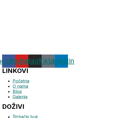
acebook
Youtube
Instagram
Tiktok
Linkedin
LINKOVI
Početna
O nama
Blog
Galerija
DOŽIVI
Štrbački buk