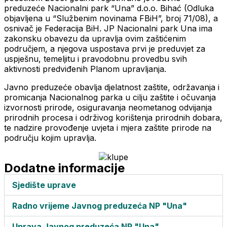
preduzeće Nacionalni park “Una” d.o.o. Bihać (Odluka
objavljena u “Službenim novinama FBiH”, broj 71/08), a
osnivač je Federacija BiH. JP Nacionalni park Una ima
zakonsku obavezu da upravlja ovim zaštićenim
područjem, a njegova uspostava prvi je preduvjet za
uspješnu, temeljitu i pravodobnu provedbu svih
aktivnosti predviđenih Planom upravljanja.
Javno preduzeće obavlja djelatnost zaštite, održavanja i
promicanja Nacionalnog parka u cilju zaštite i očuvanja
izvornosti prirode, osiguravanja neometanog odvijanja
prirodnih procesa i održivog korištenja prirodnih dobara,
te nadzire provođenje uvjeta i mjera zaštite prirode na
području kojim upravlja.
Dodatne informacije
Sjedište uprave
Radno vrijeme Javnog preduzeća NP "Una"
Uprava Javnog preduzeća NP "Una"