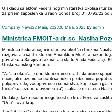
U skladu sa aktom Federalnog ministarstva okoliša i tu
za prijem zaposlenika u radni odnos broj: 01-0793/23 od 
Categories
Company News
22 Maja, 2023
26 Maja, 2023
by
admin
Ministrica FMOIT-a dr.sc. Nasiha Poz
Ministrica Federalnog ministarstva okoliša i turizma Nasi
razgovarala sa direktorom Amarildom Mulić, a nakon toga o
povratku u Sarajevo razmatrala šta to Vlada Federacije B
Unsko-sanskog kantona.
“Zaštita okoliša je ono što moramo uraditi da bismo spriječ
način, ali možemo se boriti sa nekim problemima poput be
poljoprivrede, vodoprivrede i šumarstva, koji je sada glas
turističku sezonu u ovom kraju”, istakla je ministrica Nasi
Dodala je kako postoji mogućnost da kroz Fond za zaštitu 
“Una” i ovaj kraj.
Tim NP “Una” svakodnevno na terenu radi na sanaciji šteta