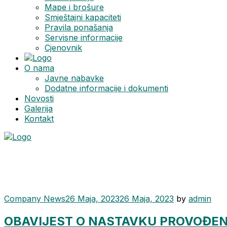
Mape i brošure
Smještajni kapaciteti
Pravila ponašanja
Servisne informacije
Cjenovnik
O nama
Javne nabavke
Dodatne informacije i dokumenti
Novosti
Galerija
Kontakt
Menu
Mjesec:
Maj 2023.
Categories
Company News
26 Maja, 2023
26 Maja, 2023
by
admin
OBAVIJEST O NASTAVKU PROVOĐE