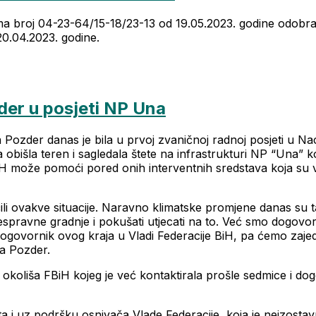
rizma broj 04-23-64/15-18/23-13 od 19.05.2023. godine od
20.04.2023. godine.
der u posjeti NP Una
ha Pozder danas je bila u prvoj zvaničnoj radnoj posjeti u 
bišla teren i sagledala štete na infrastrukturi NP “Una” ko
iH može pomoći pored onih interventnih sredstava koja su 
ili ovakve situacije. Naravno klimatske promjene danas su ta
spravne gradnje i pokušati utjecati na to. Već smo dogovo
nogovornik ovog kraja u Vladi Federacije BiH, pa ćemo zajed
ha Pozder.
okoliša FBiH kojeg je već kontaktirala prošle sedmice i do
 i uz podršku osnivača Vlade Federacije, koja je neizostav