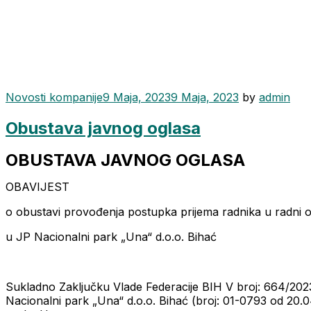
Categories
Novosti kompanije
9 Maja, 2023
9 Maja, 2023
by
admin
Obustava javnog oglasa
OBUSTAVA JAVNOG OGLASA
OBAVIJEST
o obustavi provođenja postupka prijema radnika u radni
u JP Nacionalni park „Una“ d.o.o. Bihać
Sukladno Zaključku Vlade Federacije BIH V broj: 664/2023
Nacionalni park „Una“ d.o.o. Bihać (broj: 01-0793 od 20.