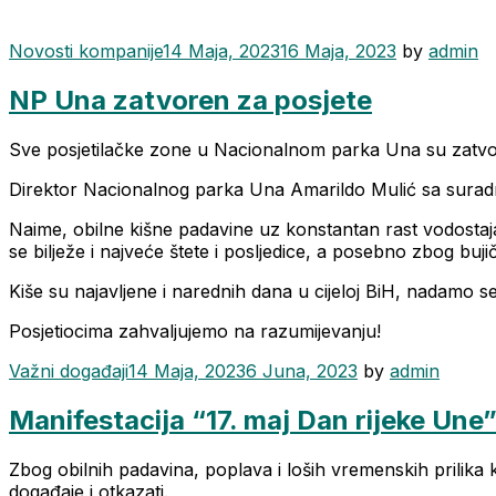
Categories
Novosti kompanije
14 Maja, 2023
16 Maja, 2023
by
admin
NP Una zatvoren za posjete
Sve posjetilačke zone u Nacionalnom parka Una su zatvor
Direktor Nacionalnog parka Una Amarildo Mulić sa suradnic
Naime, obilne kišne padavine uz konstantan rast vodostaj
se bilježe i najveće štete i posljedice, a posebno zbog bujičn
Kiše su najavljene i narednih dana u cijeloj BiH, nadamo se s
Posjetiocima zahvaljujemo na razumijevanju!
Categories
Važni događaji
14 Maja, 2023
6 Juna, 2023
by
admin
Manifestacija “17. maj Dan rijeke Une
Zbog obilnih padavina, poplava i loših vremenskih prilika
događaje i otkazati.