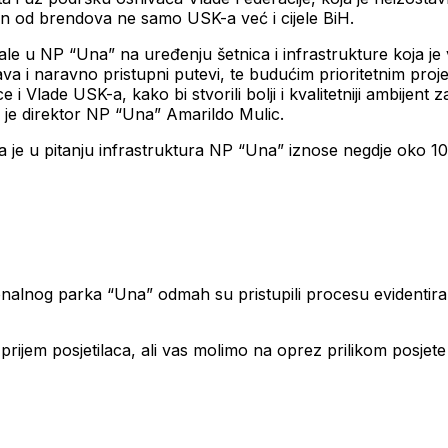
dan od brendova ne samo USK-a već i cijele BiH.
e u NP “Una” na uređenju šetnica i infrastrukture koja je 
lava i naravno pristupni putevi, te budućim prioritetnim proj
 Vlade USK-a, kako bi stvorili bolji i kvalitetniji ambijent z
 je direktor NP “Una” Amarildo Mulic.
da je u pitanju infrastruktura NP “Una” iznose negdje oko 
onalnog parka “Una” odmah su pristupili procesu evidentira
 prijem posjetilaca, ali vas molimo na oprez prilikom posjet