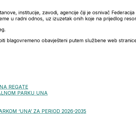
ove, institucije, zavodi, agencije čiji je osnivač Federaci
me u radni odnos, uz izuzetak onih koje na prijedlog resor
eg.
e biti blagovremeno obavješteni putem službene web strani
UNA REGATE
ALNOM PARKU UNA
KOM ‘UNA’ ZA PERIOD 2026-2035