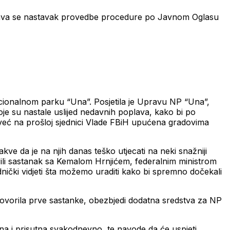
obrava se nastavak provedbe procedure po Javnom Oglasu
Nacionalnom parku “Una”. Posjetila je Upravu NP “Una”,
je su nastale uslijed nedavnih poplava, kako bi po
već na prošloj sjednici Vlade FBiH upućena gradovima
kve da je na njih danas teško utjecati na neki snažniji
rili sastanak sa Kemalom Hrnjićem, federalnim ministrom
nički vidjeti šta možemo uraditi kako bi spremno dočekali
govorila prve sastanke, obezbjedi dodatna sredstva za NP
na i prisutna svakodnevno, te navode da će uspjeti