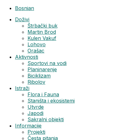
Bosnian
Doživi
Štrbački buk
Martin Brod
Kulen Vakuf
Lohovo
Orašac
Aktivnosti
Sportovi na vodi
Planinarenje
Biciklizam
Ribolov
Istraži
Flora i Fauna
Staništa i ekosistemi
Utvrde
Japodi
Sakralni objekti
Informacije
Projekti
Česta pitanja