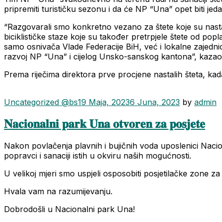
pripremiti turističku sezonu i da će NP “Una” opet biti je
“Razgovarali smo konkretno vezano za štete koje su nastal
biciklističke staze koje su također pretrpjele štete od pop
samo osnivača Vlade Federacije BiH, već i lokalne zajednice i
razvoj NP “Una” i cijelog Unsko-sanskog kantona”, kazao
Prema riječima direktora prve procjene nastalih šteta, ka
Categories
Uncategorized @bs
19 Maja, 2023
6 Juna, 2023
by
admin
𝐍𝐚𝐜𝐢𝐨𝐧𝐚𝐥𝐧𝐢 𝐩𝐚𝐫𝐤 𝐔𝐧𝐚 𝐨𝐭𝐯𝐨𝐫𝐞𝐧 𝐳𝐚 𝐩𝐨𝐬𝐣𝐞𝐭𝐞
Nakon povlačenja plavnih i bujičnih voda uposlenici Naci
popravci i sanaciji istih u okviru naših mogućnosti.
U velikoj mjeri smo uspjeli osposobiti posjetilačke zone za
Hvala vam na razumijevanju.
Dobrodošli u Nacionalni park Una!