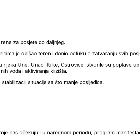
ene za posjete do daljnjeg.
ima je obišao teren i donio odluku o zatvaranju svih posje
a rijeka Une, Unac, Krke, Ostrovice, stvorile su poplave u
ih voda i aktiviranja klizišta.
tabilizaciji situacije sa što manje posljedica.
”
 koje nas očekuju i u narednom periodu, program manifestaci