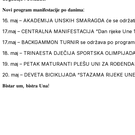
𝐍𝐨𝐯𝐢 𝐩𝐫𝐨𝐠𝐫𝐚𝐦 𝐦𝐚𝐧𝐢𝐟𝐞𝐬𝐭𝐚𝐜𝐢𝐣𝐞 𝐩𝐨 𝐝𝐚𝐧𝐢𝐦𝐚:
16. maj – AKADEMIJA UNSKIH SMARAGDA će se održati 
17.maj – CENTRALNA MANIFESTACIJA ”Dan rijeke Une 17
17.maj – BACKGAMMON TURNIR se održava po programu 
18. maj – TRINAESTA DJEČIJA SPORTSKA OLIMPIJADA se 
19. maj – PETAK MATURANTI PLEŠU UNI ZA ROĐENDAN
20. maj – DEVETA BICIKLIJADA “STAZAMA RIJEKE UNE”
𝐁𝐢𝐬𝐭𝐚𝐫 𝐮𝐦, 𝐛𝐢𝐬𝐭𝐫𝐚 𝐔𝐧𝐚!